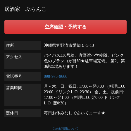
居酒家 ぶらんこ
空席確認・予約する
住所
沖縄県宜野湾市愛知１‐5‐13
バイパス330号線、宜野湾小学校隣。ピンク
アクセス
色のブランコが目印★駐車場完備。 第2、第
3駐車場あります！
電話番号
098-975-9666
月～木、日、祝日: 17:00～翌0:00 （料理L.O.
営業時間
23:00 ドリンクL.O. 23:30） 金、土、祝前日:
17:00～翌1:00 （料理L.O. 翌0:00 ドリンク
L.O. 翌0:30）
定休日
毎日お休みなしであいてまーす★
Cookie利用について