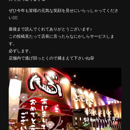
ぜひ今年も皆様の元気な笑顔を見せにいらっしゃってくださ
い🙆‍♂️
最後まで読んでくれてありがとうございます♪
この投稿見たって店長に言ったらなにかしらサービスしま
す。
必ずします。
店舗内で逃げ回っとくので捕まえて下さいね😝
この店舗情報をシェアする
大変遅くなりましたが | 居酒家 ぶらんこ
沖縄県宜野湾市愛知１‐5‐13