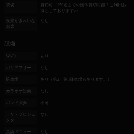
貸切
貸切可（150名までの団体貸切可能！ご利用お
待ちしております♪）
夜景がきれいな
なし
お席
設備
Wi-Fi
あり
バリアフリー
なし
駐車場
あり（第2、第3駐車場もあります。）
カラオケ設備
なし
バンド演奏
不可
ＴＶ・プロジェ
なし
クタ
英語メニュー
なし