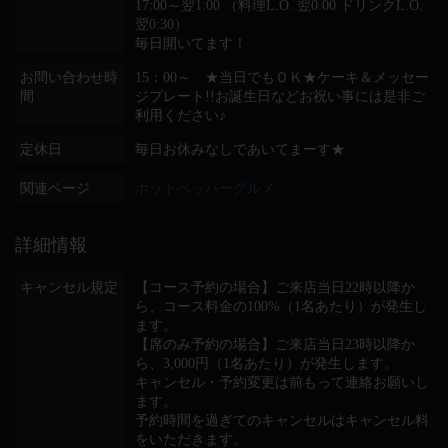
17:00～翌1:00 （料理L.O. 翌0:00 ドリンクL.O.
翌0:30）
毎日開いてます！
お問い合わせ時
15：00～ ★当日でもＯＫ★ケーキ＆メッセー
間
ジプレート!!お誕生日などお祝い事には是非ご
利用ください♪
定休日
毎日お休みなしであいてまーす★
関連ページ
ホットペッパーグルメ
詳細情報
キャンセル規定
【コース予約の場合】ご来店当日22時以降か
ら、コース料金の100%（1名あたり）が発生し
ます。
【席のみ予約の場合】ご来店当日23時以降か
ら、3,000円（1名あたり）が発生します。
キャンセル・予約変更は前もって連絡お願いし
ます。
予約時間を過ぎてのキャンセルはキャンセル料
をいただきます。