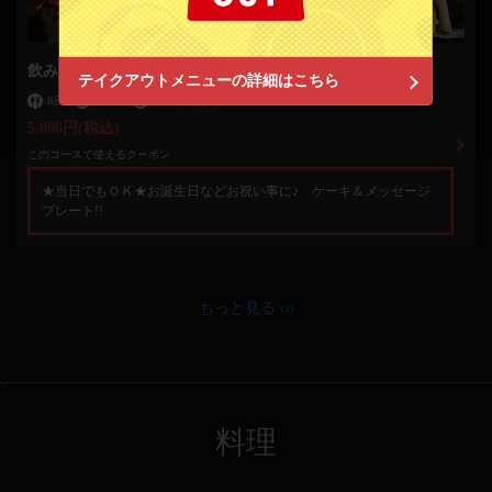
飲み放題付き料理長一押しコース5,000円 (税込)
閉じる
テイクアウトメニューの詳細はこちら
8品
4名
～
飲み放題あり
5,000円
(税込)
このコースで使えるクーポン
★当日でもＯＫ★お誕生日などお祝い事に♪ ケーキ＆メッセージ
プレート!!
もっと見る
(3)
料理