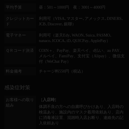
平均予算
昼：501～1000円 夜：3001～4000円
クレジットカー
利用可（VISA､マスター､アメックス､DINERS､
ド
JCB､Discover､銀聯）
電子マネー
利用可（楽天Edy､WAON､Suica､PASMO､
nanaco､ICOCA､iD､QUICPay､ApplePay）
ＱＲコード決済
COIN＋、PayPay、楽天ペイ、d払い、au PAY、
メルペイ、FamiPay、支付宝（Alipay）、微信支
付（WeChat Pay）
料金備考
チャージ料550円（税込）
感染症対策
お客様への取り
[
入店時
]
組み
体調不良の方への自粛呼びかけあり
入店時の
検温あり
施設内のマスク着用依頼あり
店内
に消毒液設置
混雑時入店お断り
連絡先の記
入依頼あり