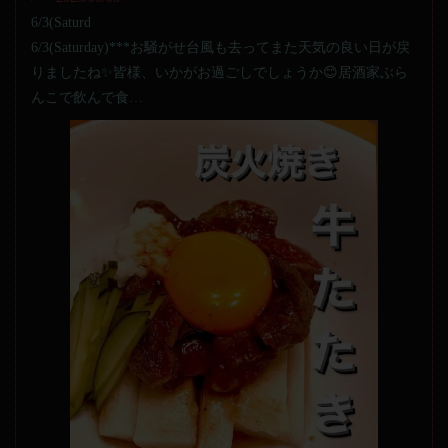
6/3(Saturd
6/3(Saturday)***お騒がせ台風も去ってまた天気の良い日が戻
りましたね✨皆様、いかがお過ごしでしょうか😊居酒家ぶら
んこで飲んで食…