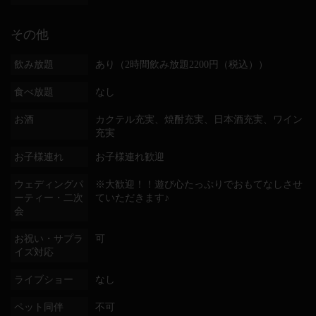
その他
飲み放題
あり（2時間飲み放題2200円（税込））
食べ放題
なし
お酒
カクテル充実、焼酎充実、日本酒充実、ワイン
充実
お子様連れ
お子様連れ歓迎
ウェディングパ
※大歓迎！！遊び心たっぷりでおもてなしさせ
ーティー・二次
ていただきます♪
会
お祝い・サプラ
可
イズ対応
ライブショー
なし
ペット同伴
不可