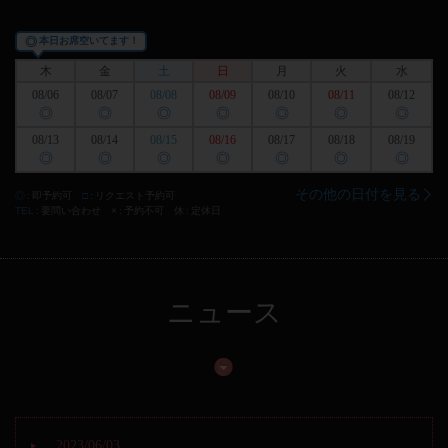
◎
本日お席空いてます！
木
金
土
日
月
火
水
08/06
08/07
08/08
08/09
08/10
08/11
08/12
◎
◎
◎
◎
◎
◎
◎
08/13
08/14
08/15
08/16
08/17
08/18
08/19
◎
◎
◎
◎
◎
◎
◎
その他の日付を見る
◎
即予約可
□
リクエスト予約可
TEL
要問い合わせ
×
予約不可
休
定休日
ニュース
2023/06/03