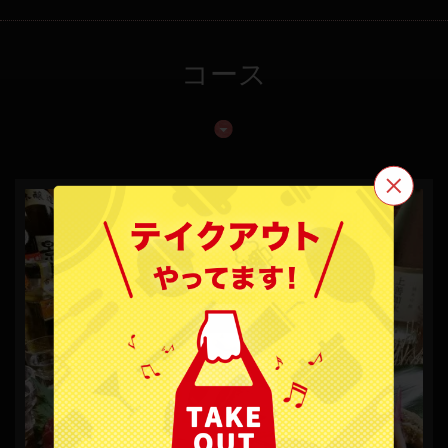
コース
この店舗情報をシェアする
居酒家 ぶらんこ
沖縄県宜野湾市愛知１‐5‐13
https://buranco.owst.jp/
お店情報をコピー