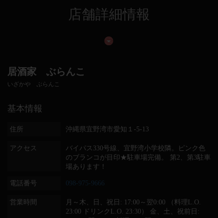
店舗詳細情報
居酒家 ぶらんこ
いざかや ぶらんこ
基本情報
住所
沖縄県宜野湾市愛知１‐5‐13
アクセス
バイパス330号線、宜野湾小学校隣。ピンク色
のブランコが目印★駐車場完備。 第2、第3駐車
場あります！
電話番号
098-975-9666
営業時間
月～木、日、祝日: 17:00～翌0:00 （料理L.O.
23:00 ドリンクL.O. 23:30） 金、土、祝前日: