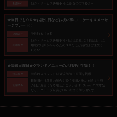
他券・サービス併用不可/ご飲食の方/1名様～
利用条件
★当日でもＯＫ★お誕生日などお祝い事に♪ ケーキ＆メッセ
ージプレート!!
予約時＆注文時
提示条件
他券・サービス併用不可 / 1組1回1枚 / 2名様以上 /ご
用意に時間がかかるため３０分ほど前にはご注文く
利用条件
ださい。
★毎週日曜日★グランドメニューのお料理が半額！！
着席時スタッフにLINE友達追加画面を提示
提示条件
日曜日が祝前日の場合や繁忙期間と重なる際は半額
の日が変更になる場合がございます（GWや年末年始
利用条件
など）グループ全員がLINE友達追加必須です。