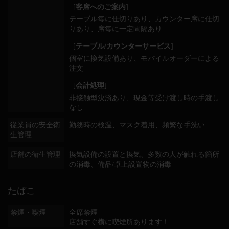
[
客席へのご案内
]
テーブル毎に仕切りあり
カウンター席に仕切
りあり
席毎に一定間隔あり
[
テーブル/カウンターサービス
]
個室に換気設備あり
モバイルオーダーによる
注文
[
会計処理
]
非接触型決済あり
現金等受け渡し時の手渡し
なし
従業員の安全衛
勤務時の検温
マスク着用
頻繁な手洗い
生管理
店舗の衛生管理
換気設備の設置と換気
多数の人が触れる箇所
の消毒
備品/卓上設置物の消毒
たばこ
禁煙・喫煙
全席禁煙
店舗すぐ横に喫煙所あります！