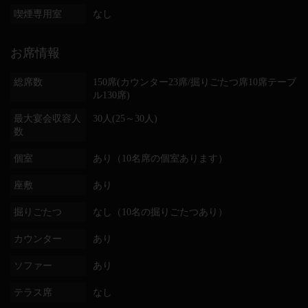
喫煙専用室
なし
お席情報
総席数
150席(カウンター23席/掘りごたつ席10席テーブ
ル130席)
最大宴会収容人
30人(25～30人)
数
個室
あり（10名席の個室あります）
座敷
あり
掘りごたつ
なし（10名の掘りごたつあり）
カウンター
あり
ソファー
あり
テラス席
なし