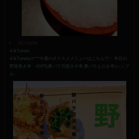
2023/04/04
4/4(Tuesda
4/4(Tuesday)***今週のオススメメニューはこちら‼️‼️・本日の
野菜巻き串 450円(豚バラ万能ネギ串.豚バラえのき串)シンプ
ル…